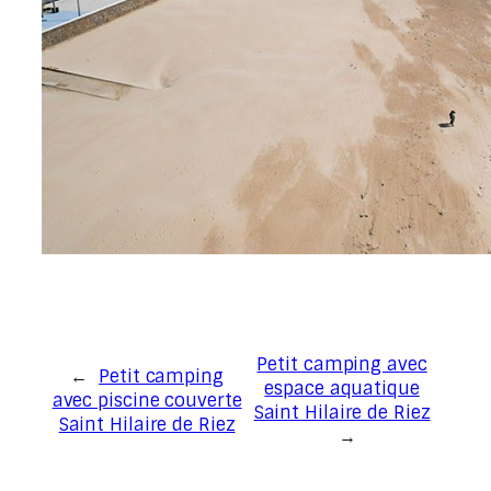
Petit camping avec
←
Petit camping
espace aquatique
avec piscine couverte
Saint Hilaire de Riez
Saint Hilaire de Riez
→